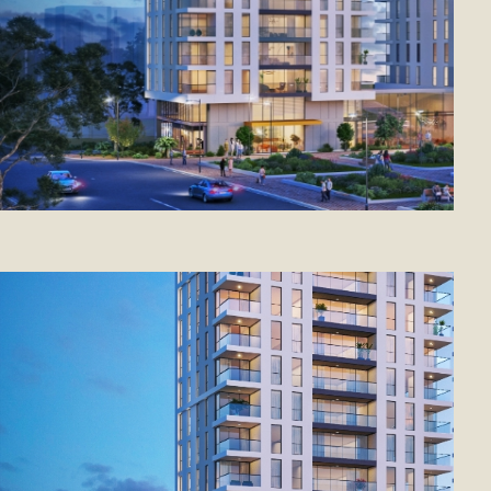
Magdilim 14/03/2021
שכונת הגפן ומתחם הפודים
מתחדשים: שני פרויקטי התחדשות
עירונית גדולים בדרך
החברות קבוצת רוזיו וצמח המרמן זכו בשני
הפרויקטים המשמעותיים לפינוי בינוי. היקף
הפרויקטים נאמד בכ- 450 מיליון ₪
מקומונט רמת גן 24/05/2021