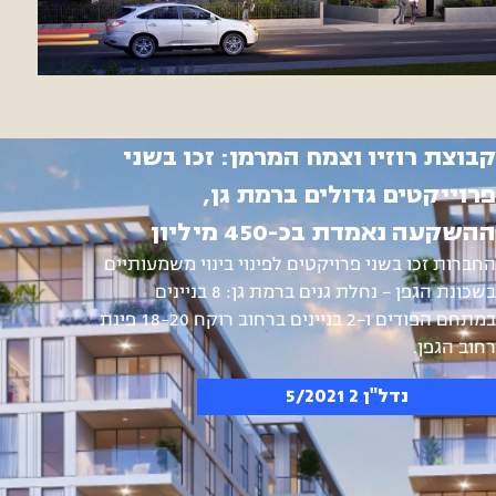
שני בניינים צמודים ברחוב בן סרוק
בתל אביב התארגנו יחד לפרויקט
קבוצת רוזיו וצמח המרמן: זכו בשני
משותף של הריסה ובנייה
פרוייקטים גדולים ברמת גן,
"נוצר אצלנו מצב של דירות ‘כלואות’ עם כיוון אוויר
ההשקעה נאמדת בכ-450 מיליון
אחד, והיזם לקח אותן על עצמו"
החברות זכו בשני פרויקטים לפינוי בינוי משמעותיים
בשכונת הגפן – נחלת גנים ברמת גן: 8 בניינים
גלובס 27/03/2021
במתחם הפודים ו-2 בניינים ברחוב רוקח 18-20 פינת
רחוב הגפן.
נדל"ן 2 5/2021