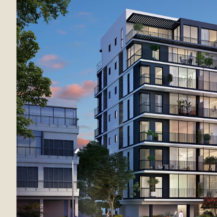
מצליח
"אנחנו 'מדברים תל אביבית' מתוך הבנה של המהות
העירונית, מתאימים את עצמנו לעיר, לתושבים
ולצורכי הקהל, בין אם הם מעוניינים לגור בדירות ובין
אם לרכוש אותן להשקעה" ליאור נבון, סמנכ"ל
השיווק של קבוצת רוזיו, בראיון לאתר דה-מרקר על
איך ניתך להפוך כל פרויקט בנייה למותג מצליח דרך
הצגת 9 דירות פנטהאוז, שגודלן נע בין 90 ל-400
מ"ר, הנמצאות בשלבי בנייה אחרונים ואמורות
להתאכלס בשנה הקרובה.
כתבה בדה מרקר אוג' 24