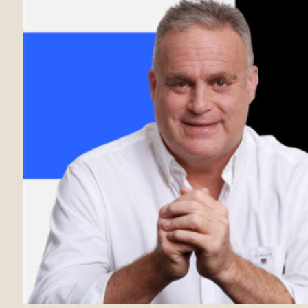
קבוצת רוזיו בשת"פ אסטרטגי נוסף
עם צמח המרמן
החברות זכו בשני פרויקטים לפינוי בינוי משמעותיים
בשכונת הגפן – נחלת גנים ברמת גן: 8 בניינים
במתחם הפודים ו-2 בניינים ברחוב רוקח 18-20 פינת
רחוב הגפן. היקף הפרויקטים נאמד בכ- 450 מיליון
שקל
24/05/2021 ice