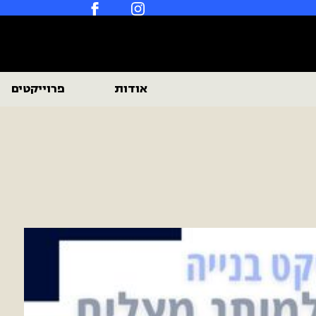
דלג לתוכן
דלג לסרגל הניווט
רוזיו
לעמוד
נדל"ן
הפייסבוק
באינסטגרם
של
רוזיו
נדל"ן
אודות
פרוייקטים