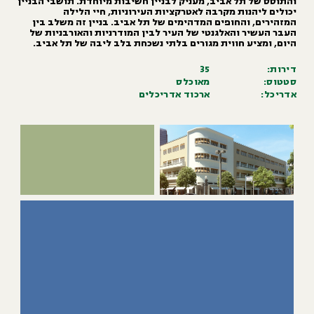
ביב, מעניק לבניין חשיבות מיוחדת. תושבי הבניין
מקרבה לאטרקציות העירוניות, חיי הלילה
פים המדהימים של תל אביב. בניין זה משלב בין
לגנטי של העיר לבין המודרניות והאורבניות של
וית מגורים בלתי נשכחת בלב ליבה של תל אביב.
35
מאוכלס
ארכוד אדריכלים
ת
לפתיחת
+
+
ה
התמונה
ל
בגדול
-
-
לפתיחת
התמונה
בגדול
-
+