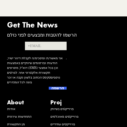
Get The News
הרשמו להטבות ומבצעים לפני כולם
אנא
מלאו
אני מאשר/ת ומסכימ/ה לקבלת דיוור ישיר,
את
הודעות ופרסומים שיווקיים באמצעות
דוא”ל, מסרונים (SMS) וכן בכל אמצעי
טופס
תקשורת אלקטרוני אחר. לפרטים
נוספיםטקסט הכתוב בלשון נקבה או זכר
-
פונה לכל המגדרים
Get
The
About
Proj
News
פרוייקטים בשיווק
אודות
פרוייקטים מאוכלסים
התחדשות עירונית
פרוייקטים עתידיים
מן התקשורת